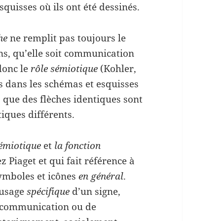
squisses où ils ont été dessinés.
he
ne remplit pas toujours le
ns, qu’elle soit communication
donc le
rôle sémiotique
(Kohler,
s dans les schémas et esquisses
 que des flèches identiques sont
tiques différents.
sémiotique
et
la fonction
hez Piaget et qui fait référence à
symboles et icônes
en général
.
 usage
spécifique
d’un signe,
e communication ou de