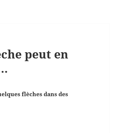
èche peut en
e…
uelques flèches dans des